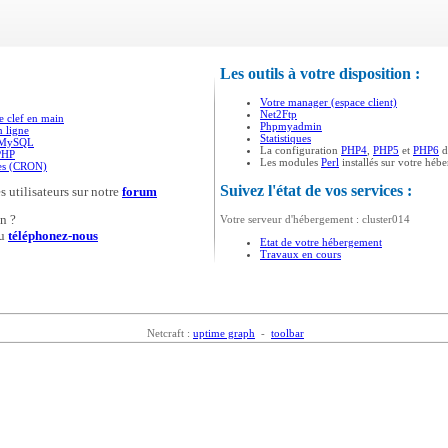
Les outils à votre disposition :
Votre manager (espace client)
Net2Ftp
e clef en main
Phpmyadmin
n ligne
Statistiques
s MySQL
La configuration
PHP4
,
PHP5
et
PHP6
d
PHP
Les modules
Perl
installés sur votre héb
ées (CRON)
Suivez l'état de vos services :
s utilisateurs sur notre
forum
n ?
Votre serveur d'hébergement : cluster014
u
téléphonez-nous
Etat de votre hébergement
Travaux en cours
Netcraft :
uptime graph
-
toolbar