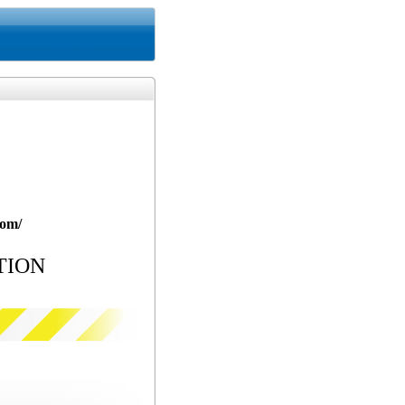
com/
TION